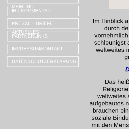
MEINUNG
IHR KOMMENTAR
Im Hinblick 
PRESSE – BRIEFE –
durch de
AKTUELLES
vornehmlich 
PARTNERLINKS
schleunigst 
IMPRESSUM/KONTAKT
weltweites 
g
DATENSCHUTZERKLÄRUNG
D
Das heiß
Religione
weltweites 
aufgebautes n
brauchen eine
soziale Bind
mit den Mens